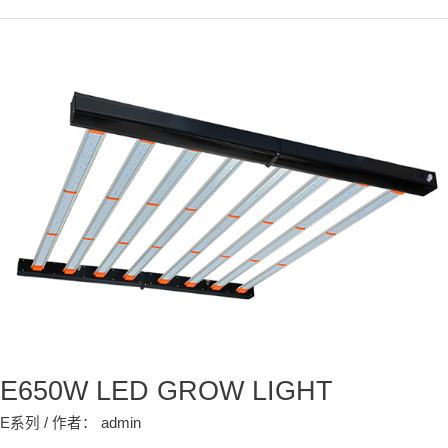
E650W
LED
GROW
LIGHT
E650W LED GROW LIGHT
E系列
/ 作者：
admin