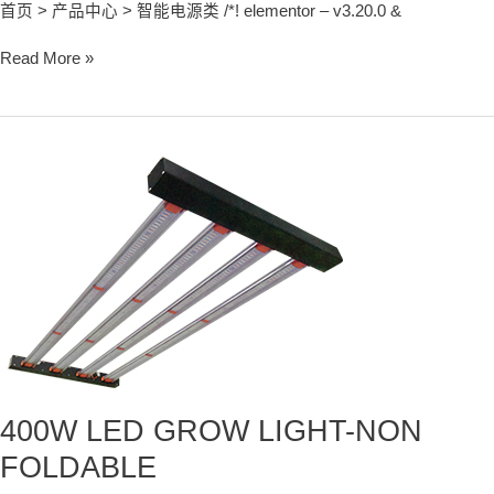
首页 > 产品中心 > 智能电源类 /*! elementor – v3.20.0 &
Read More »
400W
LED
GROW
LIGHT-
NON
FOLDABLE
400W LED GROW LIGHT-NON
FOLDABLE