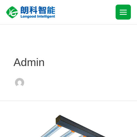
跳
MAI
至
内
MEN
容
Post
pagination
Admin
E800W
LED
GROW
LIGHT