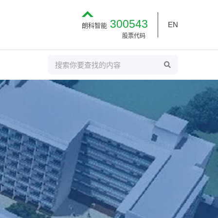
300543
EN
朗科智能
股票代码
S
S
E
e
A
R
a
C
H
r
c
h