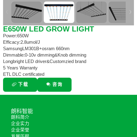
E650W LED GROW LIGHT
Power:650W
Efficacy:2.8umol/J
SamsungLM301B+osram 660nm
Dimmable:0-10v dimming&Knob dimming
Longbright LED driver&Customzied brand
5 Years Warranty
ETL DLC certificated
下载
咨询
朗科智能
朗科简介
企业实力
企业荣誉
发展历程