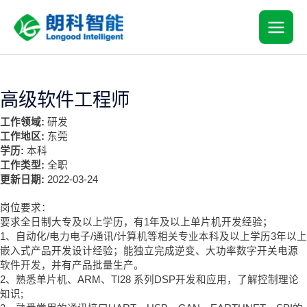
跳
MAI
至
内
MEN
容
高级软件工程师
工作领域:
研发
工作地区:
东莞
学历:
本科
工作类型:
全职
更新日期:
2022-03-24
岗位要求：
要求全日制大专及以上学历，有1年及以上单片机开发经验；
1、自动化/电力电子/通讯/计算机等相关专业本科及以上学历3年以上
嵌入式产品开发设计经验；能独立完成逆变、大功率数字开关电源
软件开发，并有产品批量生产。
2、熟悉单片机、ARM、TI28 系列DSP开发和应用，了解控制理论
知识;