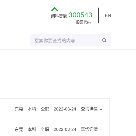
300543
EN
朗科智能
股票代码
S
S
E
e
A
R
a
C
H
r
c
h
查询详情
东莞
本科
全职
2022-03-24
查询详情
东莞
本科
全职
2022-03-24