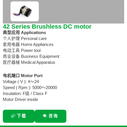
42 Series Brushless DC motor
典型应用 Applications
个人护理 Personal care
家用电器 Home Appliances
电动工具 Power tool
商业设备 Business Equipment
医疗器械 Medical Apparatus
电机端口 Motor Port
Voltage ( V ): 4～24
Speed ( Rpm ): 5000～20000
Insulation: F级 / Class F
Motor Driver inside
下载
咨询