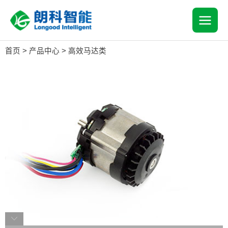
跳
MAI
至
内
MEN
容
首页
>
产品中心
>
高效马达类