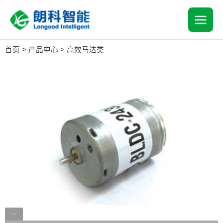
跳
MAI
至
内
MEN
容
首页
>
产品中心
>
高效马达类