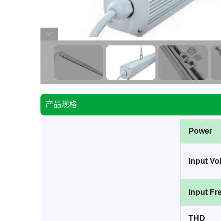
产品规格
Power
Input Vo
Input F
THD