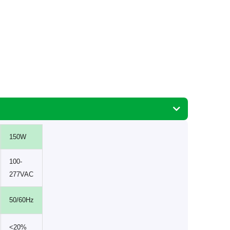
150W
100-
277VAC
50/60Hz
<20%