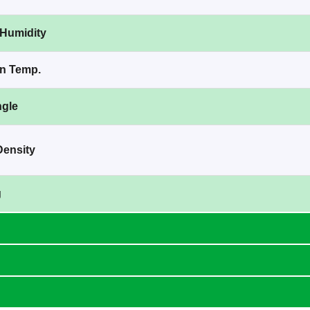
 Humidity
on Temp.
gle
Density
g