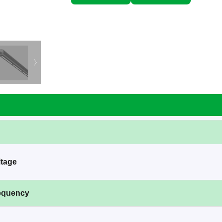
ltage
requency