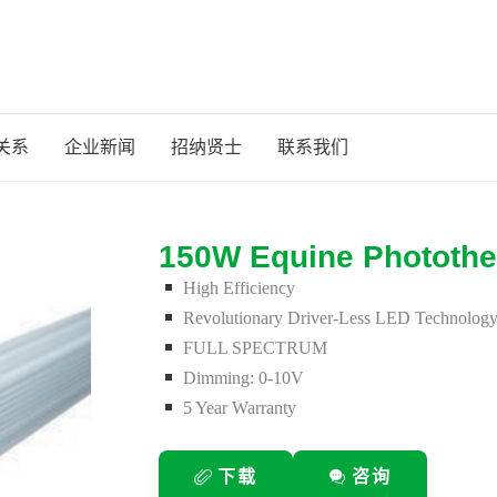
关系
企业新闻
招纳贤士
联系我们
150W Equine Phototh
High Efficiency
Revolutionary Driver-Less LED Technolog
FULL SPECTRUM
Dimming: 0-10V
5 Year Warranty
下载
咨询