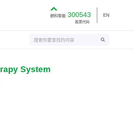
300543
EN
朗科智能
股票代码
S
S
E
e
A
R
a
C
H
r
c
erapy System
h
y